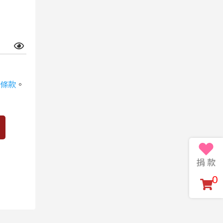
條款
。
0