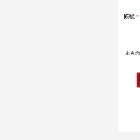
帳號
*
本頁面受